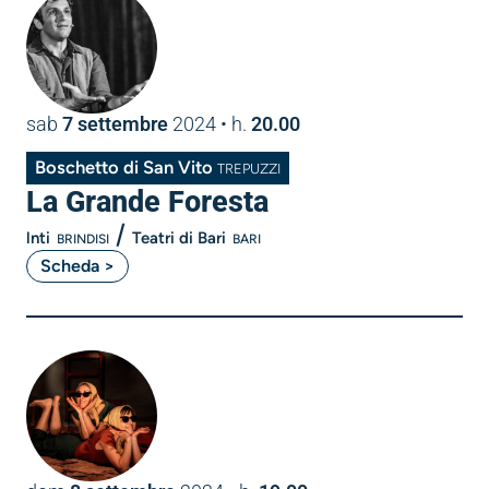
sab
7 settembre
2024
• h.
20.00
Boschetto di San Vito
TREPUZZI
La Grande Foresta
/
lnti
Teatri di Bari
BRINDISI
BARI
Scheda >