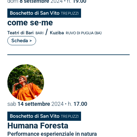
dom
8 settembre
2024
• h.
19.00
Boschetto di San Vito
TREPUZZI
come se·me
/
Teatri di Bari
Kuziba
BARI
RUVO DI PUGLIA (BA)
Scheda >
sab
14 settembre
2024
• h.
17.00
Boschetto di San Vito
TREPUZZI
Humana Foresta
Performance esperienziale in natura