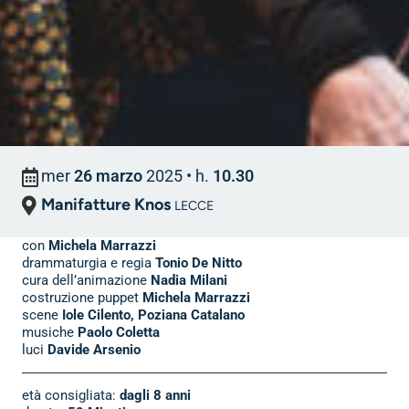
mer
26 marzo
2025
• h.
10.30
Manifatture Knos
LECCE
con
Michela Marrazzi
drammaturgia e regia
Tonio De Nitto
cura dell’animazione
Nadia Milani
costruzione puppet
Michela Marrazzi
scene
Iole Cilento, Poziana Catalano
musiche
Paolo Coletta
luci
Davide Arsenio
età consigliata:
dagli 8 anni