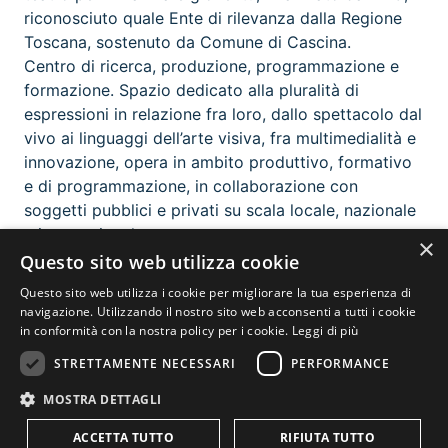
riconosciuto quale Ente di rilevanza dalla Regione
Toscana, sostenuto da Comune di Cascina.
Centro di ricerca, produzione, programmazione e
formazione. Spazio dedicato alla pluralità di
espressioni in relazione fra loro, dallo spettacolo dal
vivo ai linguaggi dell’arte visiva, fra multimedialità e
innovazione, opera in ambito produttivo, formativo
e di programmazione, in collaborazione con
soggetti pubblici e privati su scala locale, nazionale
e internazionale.
×
Qualità dell’offerta, ricambio generazionale e
Questo sito web utilizza cookie
sperimentazione rappresentano il minimo comune
Questo sito web utilizza i cookie per migliorare la tua esperienza di
denominatore delle attività.
navigazione. Utilizzando il nostro sito web acconsenti a tutti i cookie
in conformità con la nostra policy per i cookie.
Leggi di più
STRETTAMENTE NECESSARI
PERFORMANCE
MOSTRA DETTAGLI
ACCETTA TUTTO
RIFIUTA TUTTO