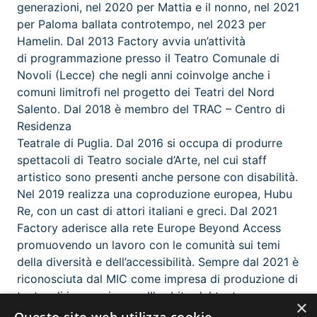
generazioni, nel 2020 per Mattia e il nonno, nel 2021
per Paloma ballata controtempo, nel 2023 per
Hamelin. Dal 2013 Factory avvia un’attività
di programmazione presso il Teatro Comunale di
Novoli (Lecce) che negli anni coinvolge anche i
comuni limitrofi nel progetto dei Teatri del Nord
Salento. Dal 2018 è membro del TRAC – Centro di
Residenza
Teatrale di Puglia. Dal 2016 si occupa di produrre
spettacoli di Teatro sociale d’Arte, nel cui staff
artistico sono presenti anche persone con disabilità.
Nel 2019 realizza una coproduzione europea, Hubu
Re, con un cast di attori italiani e greci. Dal 2021
Factory aderisce alla rete Europe Beyond Access
promuovendo un lavoro con le comunità sui temi
della diversità e dell’accessibilità. Sempre dal 2021 è
riconosciuta dal MIC come impresa di produzione di
teatro di innovazione nell’ambito del teatro per
×
l’infanzia e la gioventù.