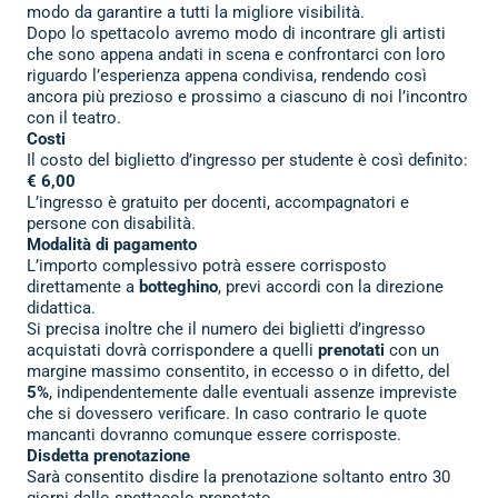
modo da garantire a tutti la migliore visibilità.
Dopo lo spettacolo avremo modo di incontrare gli artisti
che sono appena andati in scena e confrontarci con loro
riguardo l’esperienza appena condivisa, rendendo così
ancora più prezioso e prossimo a ciascuno di noi l’incontro
con il teatro.
Costi
Il costo del biglietto d’ingresso per studente è così definito:
€
6,00
L’ingresso è gratuito per docenti, accompagnatori e
persone con disabilità.
Modalità di pagamento
L’importo complessivo potrà essere corrisposto
direttamente a
botteghino
, previ accordi con la direzione
didattica.
Si precisa inoltre che il numero dei biglietti d’ingresso
acquistati dovrà corrispondere a quelli
prenotati
con un
margine massimo consentito, in eccesso o in difetto, del
5%
, indipendentemente dalle eventuali assenze impreviste
che si dovessero verificare. In caso contrario le quote
mancanti dovranno comunque essere corrisposte.
Disdetta prenotazione
Sarà consentito disdire la prenotazione soltanto entro 30
giorni dallo spettacolo prenotato.