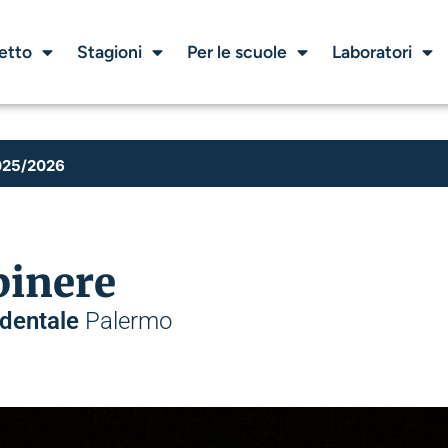
etto
Stagioni
Per le scuole
Laboratori
025/2026
apinere
dentale
Palermo