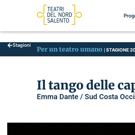
Prog
Stagioni
Per un teatro umano
STAGIONE 2
|
Il tango delle c
Emma Dante / Sud Costa Occi