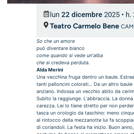
lun
22 dicembre
2025
• h.
Teatro Carmelo Bene
CAM
So che un amore
può diventare bianco
come quando si vede un'alba
che si credeva perduta.
Alda Merini
Una vecchina fruga dentro un baule. Estrae
tanti palloncini colorati... Da un altro bau
anziano. Indossa un vecchio abito da cerim
Subito la raggiunge. L'abbraccia. La donna a
carezza. Lei lo tiene stretto per non perdere
tasca un orologio da taschino: meno cinque.
al rintocco della mezzanotte lui fa scoppia
di coriandoli. La festa ha inizio. Buon anno