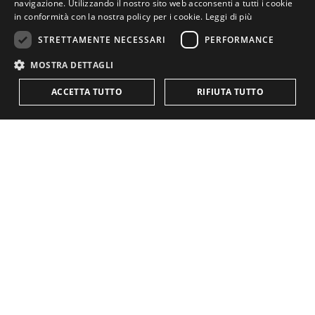
navigazione. Utilizzando il nostro sito web acconsenti a tutti i cookie
in conformità con la nostra policy per i cookie.
Leggi di più
STRETTAMENTE NECESSARI
PERFORMANCE
MOSTRA DETTAGLI
ACCETTA TUTTO
RIFIUTA TUTTO
Newsletter
Iscriviti per ricevere aggiornamenti
sulle attività
Iscriviti