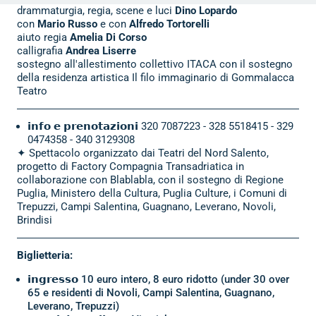
drammaturgia, regia, scene e luci
Dino Lopardo
con
Mario Russo
e con
Alfredo Tortorelli
aiuto regia
Amelia Di Corso
calligrafia
Andrea Liserre
sostegno all'allestimento collettivo ITACA con il sostegno
della residenza artistica Il filo immaginario di Gommalacca
Teatro
𝗶𝗻𝗳𝗼 𝗲 𝗽𝗿𝗲𝗻𝗼𝘁𝗮𝘇𝗶𝗼𝗻𝗶
320 7087223 - 328 5518415 - 329
0474358 - 340 3129308
✦ Spettacolo organizzato dai Teatri del Nord Salento,
progetto di Factory Compagnia Transadriatica in
collaborazione con Blablabla, con il sostegno di Regione
Puglia, Ministero della Cultura, Puglia Culture, i Comuni di
Trepuzzi, Campi Salentina, Guagnano, Leverano, Novoli,
Brindisi
Biglietteria:
𝗶𝗻𝗴𝗿𝗲𝘀𝘀𝗼 10 euro intero, 8 euro ridotto (under 30 over
65 e residenti di Novoli, Campi Salentina, Guagnano,
Leverano, Trepuzzi)